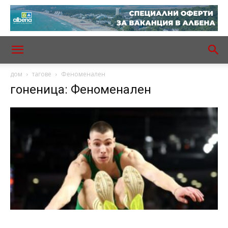
дом
тагове
Феноменален
гоненица: Феноменален