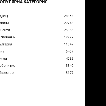
ОПУЛЯРНА КАТЕГОРИЯ
одещ
28363
овини
27243
кценти
25956
егионални
12227
ългария
11347
вят
6407
рими
4583
юбопитно
3840
бщество
3179