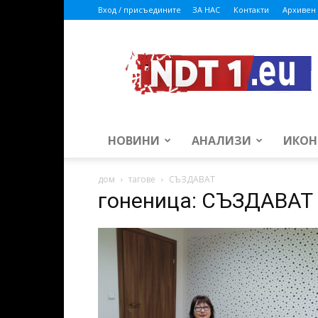
Вход / присъедините
ЗА НАС
Контакти
Архивен 
ndt1.eu
НОВИНИ
АНАЛИЗИ
ИКОН
дом
тагове
СЪЗДАВАТ
гоненица: СЪЗДАВАТ