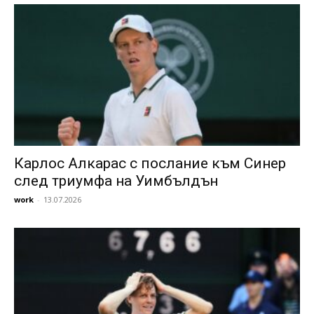
Карлос Алкарас с послание към Синер
след триумфа на Уимбълдън
work
-
13.07.2026