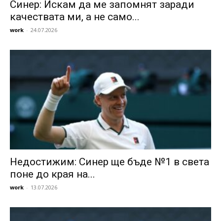
Синер: Искам да ме запомнят заради
качествата ми, а не само...
work
-
24.07.2026
Недостижим: Синер ще бъде №1 в света
поне до края на...
work
-
13.07.2026