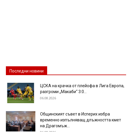
Последни новини
ЦСКА на крачка от плейофа в Лига Европа,
разгроми „Макаби“ 3:0...
06.08.2026
Общинският съвет в Исперих избра
временно изпълняващ длъжността кмет
на Драгомъж...