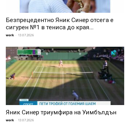
Безпрецедентно Яник Синер отсега е
сигурен №1 в тениса до края...
work
-
13.07.2026
Яник Синер триумфира на Уимбълдън
work
-
13.07.2026