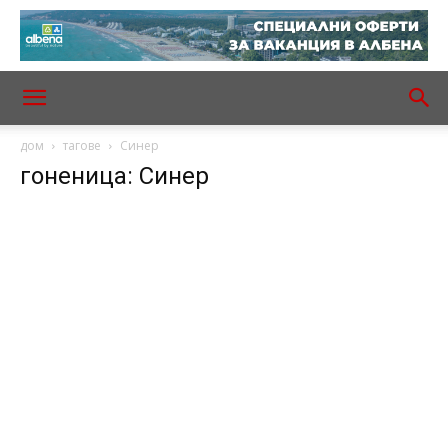
дом
тагове
Синер
гоненица: Синер