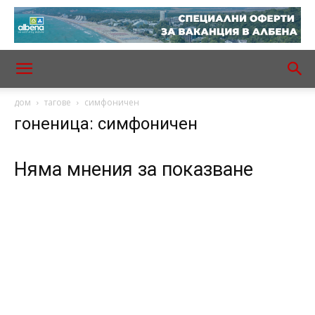
дом
тагове
симфоничен
гоненица: симфоничен
Няма мнения за показване