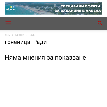
дом
тагове
Ради
гоненица: Ради
Няма мнения за показване