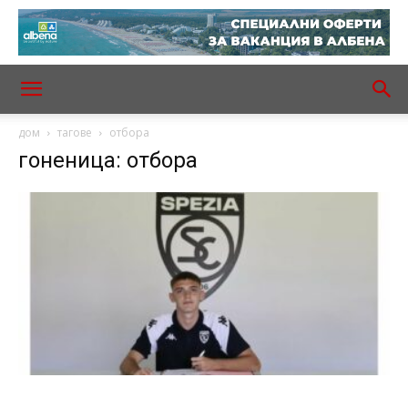
дом
тагове
отбора
гоненица: отбора