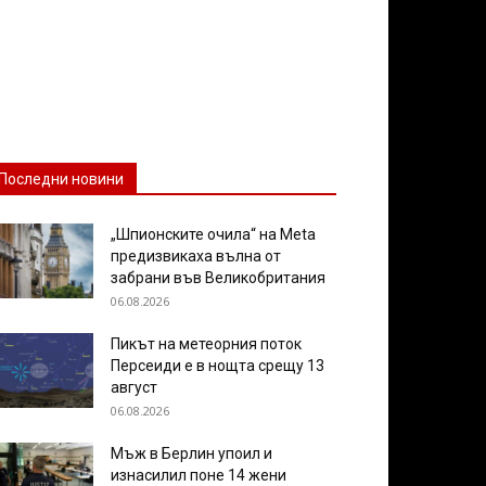
Последни новини
„Шпионските очила“ на Meta
предизвикаха вълна от
забрани във Великобритания
06.08.2026
Пикът на метеорния поток
Персеиди е в нощта срещу 13
август
06.08.2026
Мъж в Берлин упоил и
изнасилил поне 14 жени