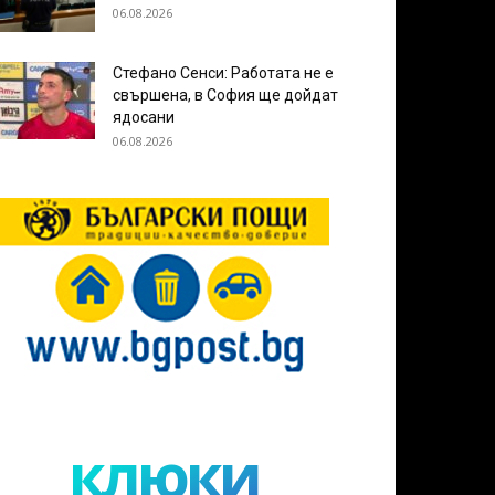
06.08.2026
Стефано Сенси: Работата не е
свършена, в София ще дойдат
ядосани
06.08.2026
клюки