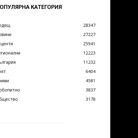
ОПУЛЯРНА КАТЕГОРИЯ
одещ
28347
овини
27227
кценти
25941
егионални
12223
ългария
11232
вят
6404
рими
4581
юбопитно
3837
бщество
3178