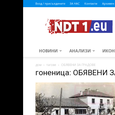
Вход / присъедините
ЗА НАС
Контакти
Архивен 
ndt1.eu
НОВИНИ
АНАЛИЗИ
ИКОН
дом
тагове
ОБЯВЕНИ ЗА ГРАДОВЕ
гоненица: ОБЯВЕНИ 