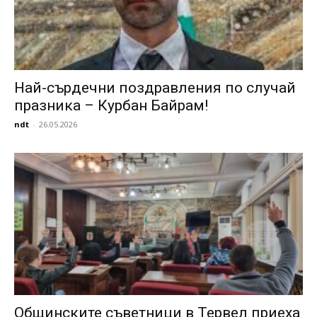
Най-сърдечни поздравления по случай
празника – Курбан Байрам!
ndt
-
26.05.2026
Общинските съветници в Тервел приеха