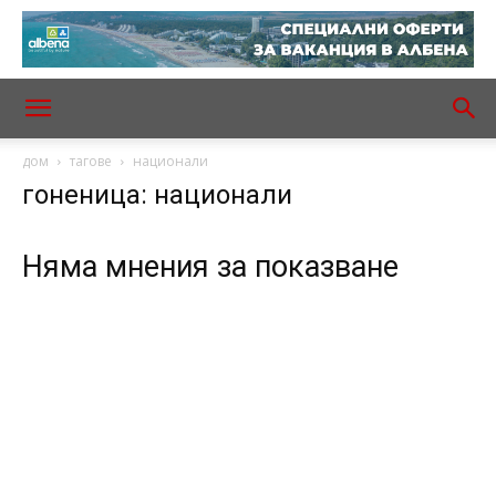
дом
тагове
национали
гоненица: национали
Няма мнения за показване