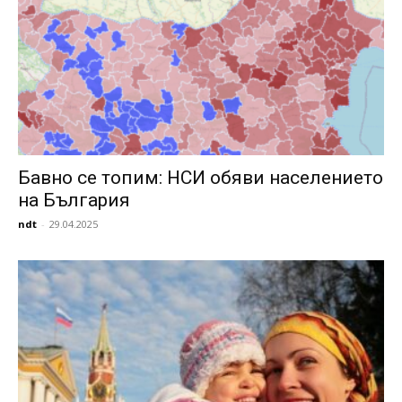
Бавно се топим: НСИ обяви населението
на България
ndt
-
29.04.2025