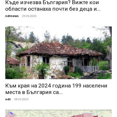
Къде изчезва България? Вижте кои
области останаха почти без деца и...
ndtnews
-
29.04.2026
Към края на 2024 година 199 населени
места в България са...
ndt
-
08.05.2025