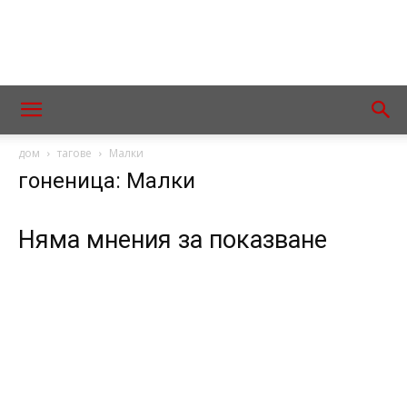
дом
тагове
Малки
гоненица: Малки
Няма мнения за показване