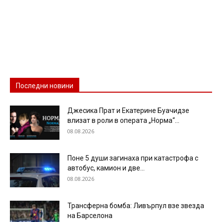
Последни новини
Джесика Прат и Екатерине Буачидзе
влизат в роли в операта „Норма“...
08.08.2026
Поне 5 души загинаха при катастрофа с
автобус, камион и две...
08.08.2026
Трансферна бомба: Ливърпул взе звезда
на Барселона