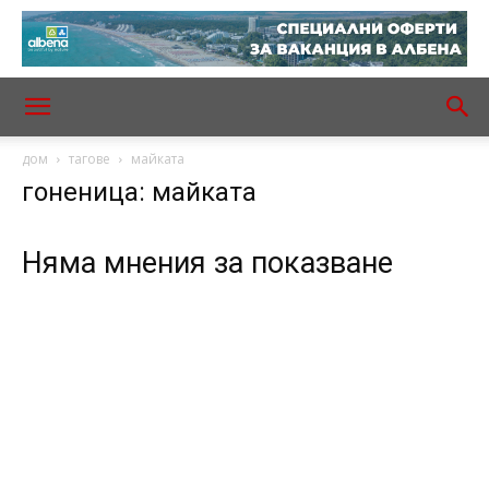
дом
тагове
майката
гоненица: майката
Няма мнения за показване