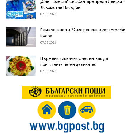
„Синя фиеста“ със Сангаре преди Левски –
Локомотив Пловдив
07.08.2026
Един загинал и 22-ма ранени в катастрофи
вчера
07.08.2026
Пържени тиквички с чесън, как да
приготвите летен деликатес
07.08.2026