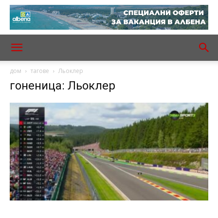
дом
тагове
Льоклер
гоненица: Льоклер