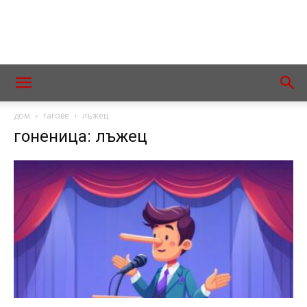
дом
тагове
лъжец
гоненица: лъжец