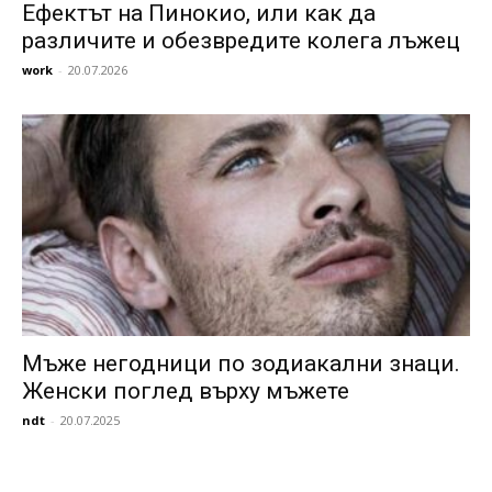
Ефектът на Пинокио, или как да
различите и обезвредите колега лъжец
work
-
20.07.2026
Мъже негодници по зодиакални знаци.
Женски поглед върху мъжете
ndt
-
20.07.2025