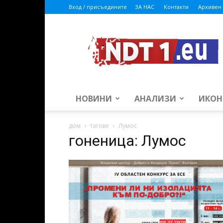
Вход / присъедините
ЗА НАС
Контакти
Архивен 
ndt1.eu
НОВИНИ
АНАЛИЗИ
ИКОН
дом
тагове
Лумос
гоненица: Лумос