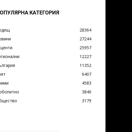
ОПУЛЯРНА КАТЕГОРИЯ
одещ
28364
овини
27244
кценти
25957
егионални
12227
ългария
11352
вят
6407
рими
4583
юбопитно
3840
бщество
3179