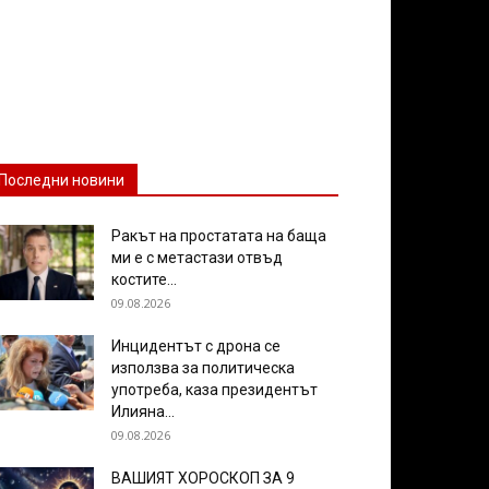
Последни новини
Ракът на простатата на баща
ми е с метастази отвъд
костите...
09.08.2026
Инцидентът с дрона се
използва за политическа
употреба, каза президентът
Илияна...
09.08.2026
ВАШИЯТ ХОРОСКОП ЗА 9