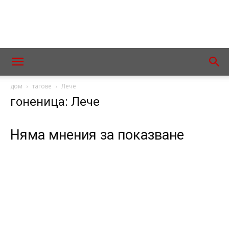
дом
тагове
Лече
гоненица: Лече
Няма мнения за показване