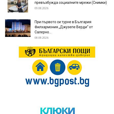
превъзбужда социалните мрежи (Снимки)
09.08.2026
При първото си турне в България
Филхармония „Джузепе Верди“ от
Салерно...
08.08.2026
клюки