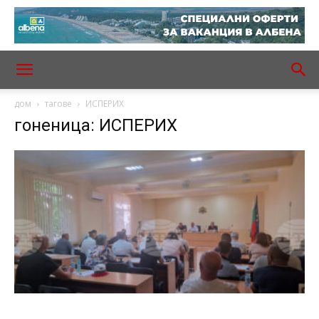
дом
тагове
ИСПЕРИХ
гоненица: ИСПЕРИХ