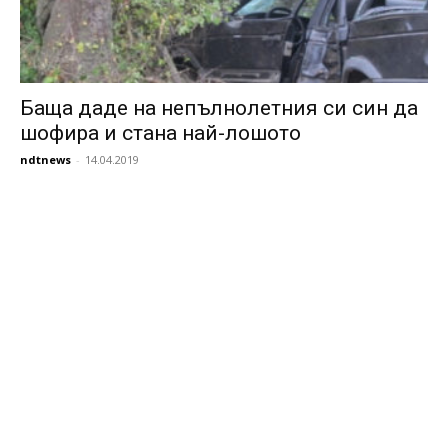
Баща даде на непълнолетния си син да
шофира и стана най-лошото
ndtnews
-
14.04.2019