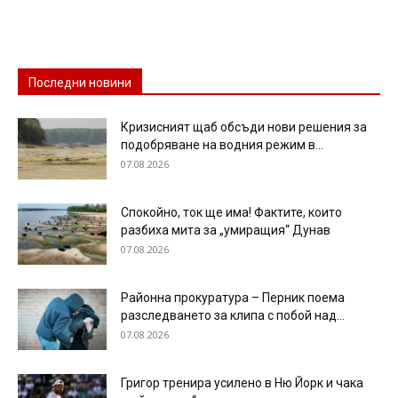
Последни новини
Кризисният щаб обсъди нови решения за
подобряване на водния режим в...
07.08.2026
Спокойно, ток ще има! Фактите, които
разбиха мита за „умиращия“ Дунав
07.08.2026
Районна прокуратура – Перник поема
разследването за клипа с побой над...
07.08.2026
Григор тренира усилено в Ню Йорк и чака