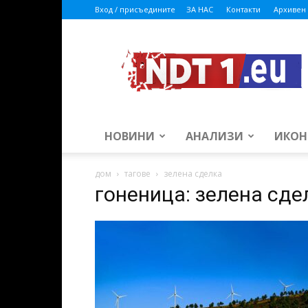
Вход / присъедините
ЗА НАС
Контакти
Архивен 
ndt1.eu
НОВИНИ
АНАЛИЗИ
ИКОН
дом
тагове
зелена сделка
гоненица: зелена сде