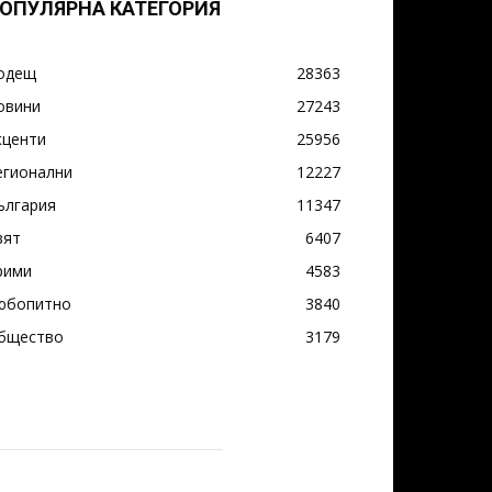
ОПУЛЯРНА КАТЕГОРИЯ
одещ
28363
овини
27243
кценти
25956
егионални
12227
ългария
11347
вят
6407
рими
4583
юбопитно
3840
бщество
3179