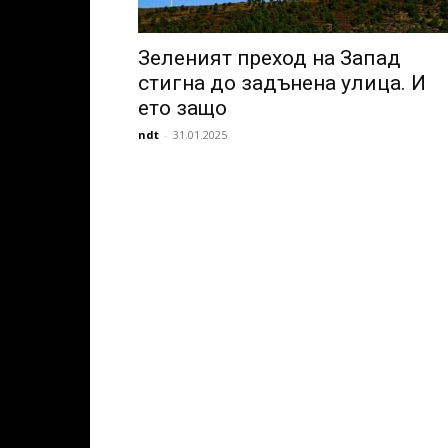
Зеленият преход на Запад
стигна до задънена улица. И
ето защо
ndt
-
31.01.2025