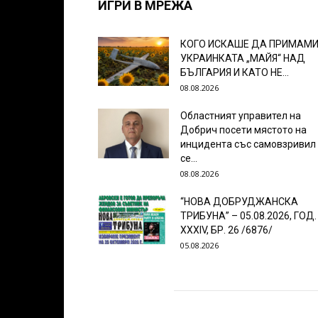
ИГРИ В МРЕЖА
КОГО ИСКАШЕ ДА ПРИМАМ
УКРАИНКАТА „МАЙЯ“ НАД
БЪЛГАРИЯ И КАТО НЕ...
08.08.2026
Областният управител на
Добрич посети мястото на
инцидента със самовзривил
се...
08.08.2026
“НОВА ДОБРУДЖАНСКА
ТРИБУНА” – 05.08.2026, ГОД.
XXХIV, БР. 26 /6876/
05.08.2026