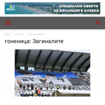
дом
тагове
Загиналите
гоненица: Загиналите