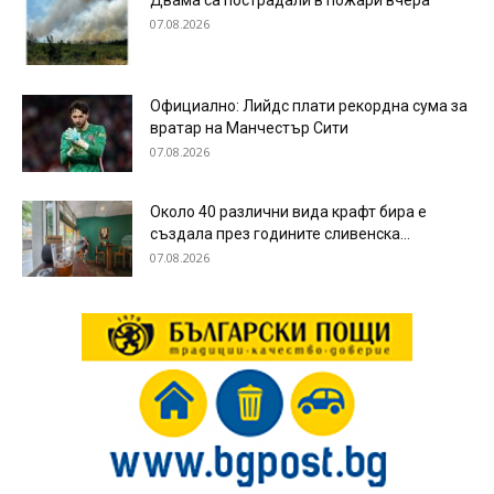
Двама са пострадали в пожари вчера
07.08.2026
Официално: Лийдс плати рекордна сума за
вратар на Манчестър Сити
07.08.2026
Около 40 различни вида крафт бира е
създала през годините сливенска...
07.08.2026