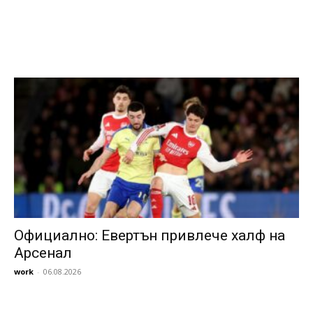
Официално: Евертън привлече халф на
Арсенал
work
-
06.08.2026