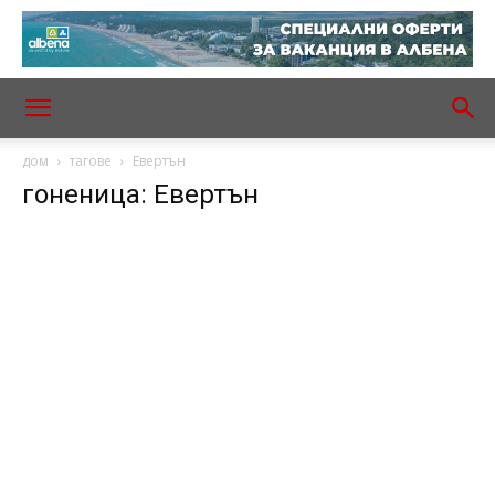
дом
тагове
Евертън
гоненица: Евертън