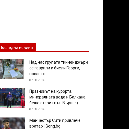
Последни новини
Над час групата тийнейджъри
се гаврили и биели Георги,
после го...
07.08.2026
Празникът на курорта,
минералната вода и Балкана
беше открит във Вършец
07.08.2026
Манчестър Сити привлече
вратар | Gong.bg