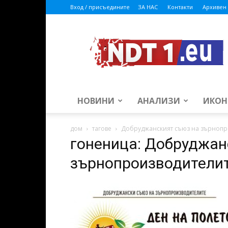
Вход / присъедините
ЗА НАС
Контакти
Архивен 
ndt1.eu
НОВИНИ
АНАЛИЗИ
ИКОН
дом
тагове
Добруджанският съюз на зърнопр
гоненица: Добруджан
зърнопроизводители