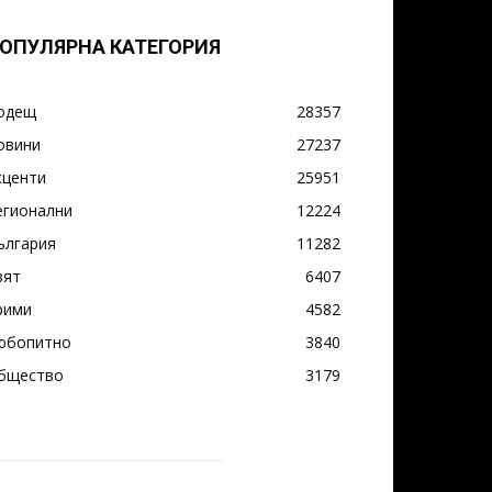
ОПУЛЯРНА КАТЕГОРИЯ
одещ
28357
овини
27237
кценти
25951
егионални
12224
ългария
11282
вят
6407
рими
4582
юбопитно
3840
бщество
3179