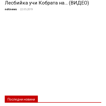
Лесбийка учи Кобрата на… (ВИДЕО)
ndtnews
-
22.05.2019
Последни новини