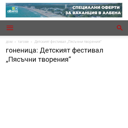
дом
тагове
Детският фестивал „Пясъчни творения“
гоненица: Детският фестивал
„Пясъчни творения“