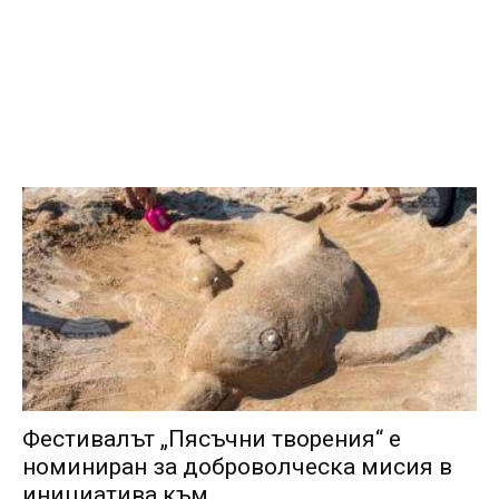
Фестивалът „Пясъчни творения“ е
номиниран за доброволческа мисия в
инициатива към...