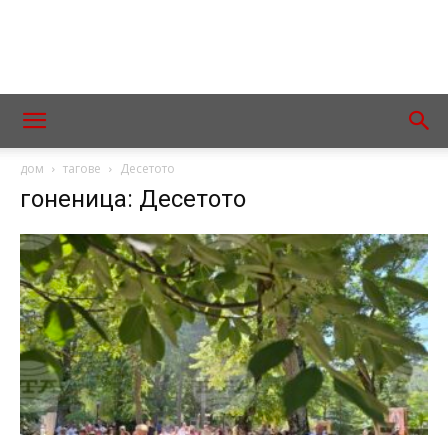
дом
тагове
Десетото
гоненица: Десетото