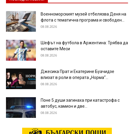
Военноморският музей отбелязва Деня на
флота с тематична програма и свободен...
08.08.2026
Шефът на футбола в Аржентина: Трябва да
оставите Меси
08.08.2026
Джесика Прат и Екатерине Буачидзе
влизат в роли в операта „Норма“...
08.08.2026
Поне 5 души загинаха при катастрофа с
автобус, камион и две...
08.08.2026