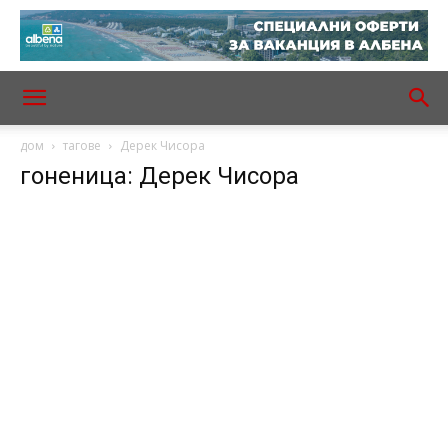
дом
тагове
Дерек Чисора
гоненица: Дерек Чисора