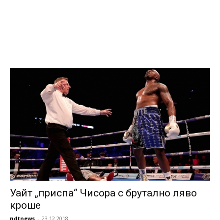
Уайт „приспа“ Чисора с брутално ляво
кроше
ndtnews
-
23.12.2018