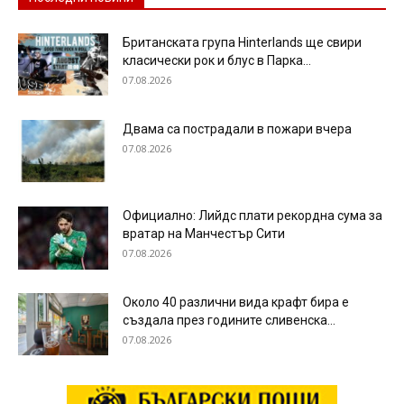
Британската група Hinterlands ще свири
класически рок и блус в Парка...
07.08.2026
Двама са пострадали в пожари вчера
07.08.2026
Официално: Лийдс плати рекордна сума за
вратар на Манчестър Сити
07.08.2026
Около 40 различни вида крафт бира е
създала през годините сливенска...
07.08.2026