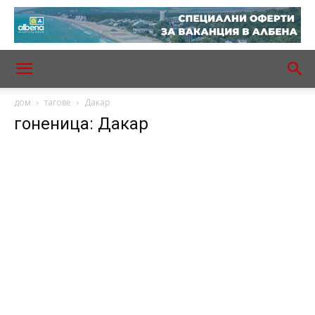
дом
тагове
Дакар
гоненица: Дакар