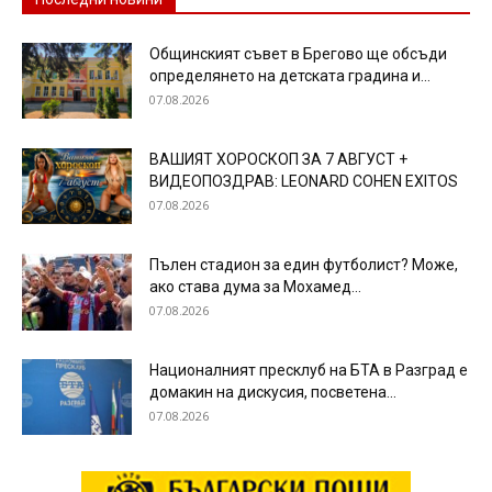
Общинският съвет в Брегово ще обсъди
определянето на детската градина и...
07.08.2026
ВАШИЯТ ХОРОСКОП ЗА 7 АВГУСТ +
ВИДЕОПОЗДРАВ: LEONARD COHEN EXITOS
07.08.2026
Пълен стадион за един футболист? Може,
ако става дума за Мохамед...
07.08.2026
Националният пресклуб на БТА в Разград е
домакин на дискусия, посветена...
07.08.2026