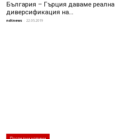
България – Гърция даваме реална
диверсификация на...
ndtnews
-
22.05.2019
Последни новини