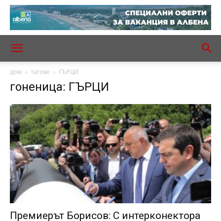
дом
тагове
ГЪРЦИ
гоненица: ГЪРЦИ
Премиерът Борисов: С интерконектора