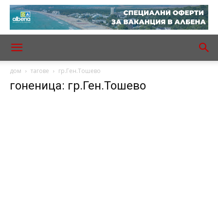
дом
тагове
гр.Ген.Тошево
гоненица: гр.Ген.Тошево