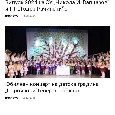
Випуск 2024 на СУ „Никола Й. Вапцаров“
и ПГ „Тодор Рачински“...
ndtnews
-
14.05.2024
Юбилеен концерт на детска градина
„Първи юни“Генерал Тошево
ndtnews
-
12.12.2023