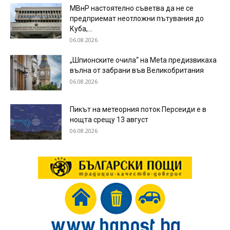
МВнР настоятелно съветва да не се
предприемат неотложни пътувания до
Куба,...
06.08.2026
„Шпионските очила“ на Meta предизвикаха
вълна от забрани във Великобритания
06.08.2026
Пикът на метеорния поток Персеиди е в
нощта срещу 13 август
06.08.2026