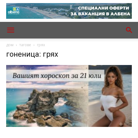
дом
тагове
грях
гоненица: грях