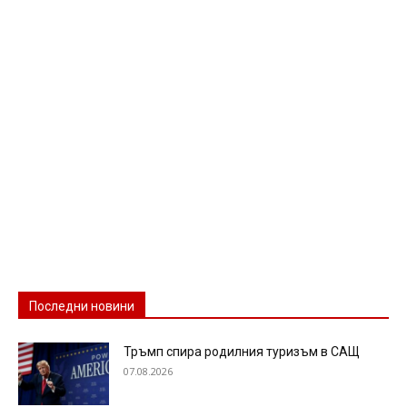
Последни новини
Тръмп спира родилния туризъм в САЩ
07.08.2026