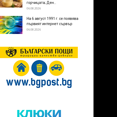
горчицата; Ден...
06.08.2026
На 6 август 1991 г. се появява
първият интернет сървър
06.08.2026
клюки