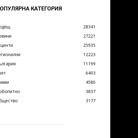
ОПУЛЯРНА КАТЕГОРИЯ
одещ
28341
овини
27221
кценти
25935
егионални
12223
ългария
11199
вят
6403
рими
4580
юбопитно
3837
бщество
3177