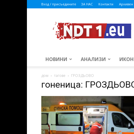
Вход / присъедините
ЗА НАС
Контакти
Архивен 
ndt1.eu
НОВИНИ
АНАЛИЗИ
ИКОН
дом
тагове
ГРОЗДЬОВО
гоненица: ГРОЗДЬОВ