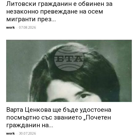
Литовски гражданин е обвинен за
незаконно превеждане на осем
мигранти през...
work
-
07.08.2026
Варта Ценкова ще бъде удостоена
посмъртно със званието „Почетен
гражданин на...
work
-
30.07.2026