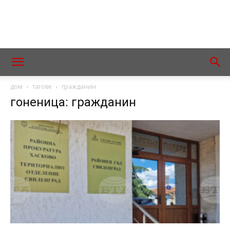
дом
тагове
гражданин
гоненица: гражданин