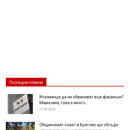
Последни новини
Италианци да ни обвиняват във фашизъм?
Мама миа, това е много...
07.08.2026
Общинският съвет в Брегово ще обсъди