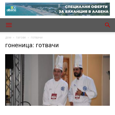
дом
тагове
готвачи
гоненица: готвачи