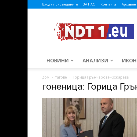
Вход / присъедините
ЗА НАС
Контакти
Архивен 
ndt1.eu
НОВИНИ
АНАЛИЗИ
ИКОН
дом
тагове
Горица Грънчарова-Кожарева
гоненица: Горица Гр