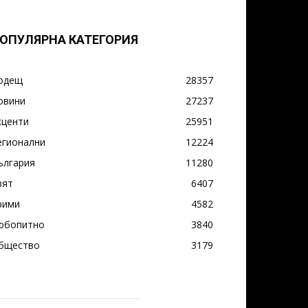
ОПУЛЯРНА КАТЕГОРИЯ
одещ
28357
овини
27237
кценти
25951
егионални
12224
ългария
11280
вят
6407
рими
4582
юбопитно
3840
бщество
3179