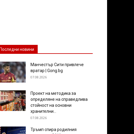
Последни новини
Манчестър Сити привлече
вратар | Gong.bg
07.08.2026
Проект на методика за
определяне на справедлива
стойност на основни
хранителни...
07.08.2026
Тръмп спира родилния