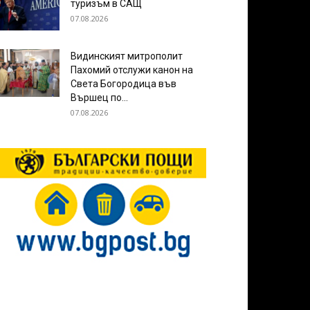
туризъм в САЩ
07.08.2026
Видинският митрополит
Пахомий отслужи канон на
Света Богородица във
Вършец по...
07.08.2026