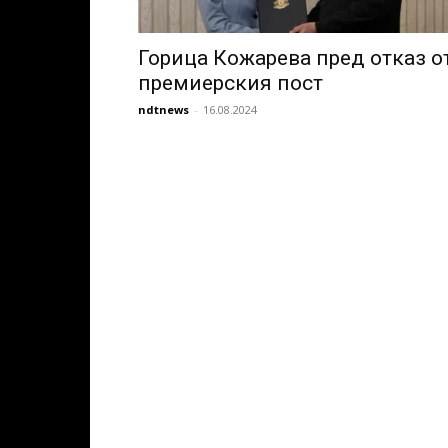
Горица Кожарева пред отказ о
премиерския пост
ndtnews
-
16.08.2024