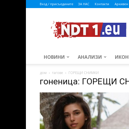
Вход / присъедините
ЗА НАС
Контакти
Архивен 
ndt1.eu
НОВИНИ
АНАЛИЗИ
ИКОН
дом
тагове
ГОРЕЩИ СНИМКИ
гоненица: ГОРЕЩИ 