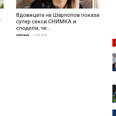
Вдовицата на Шарлопов показа
/
супер секси СНИМКА и
сподели, че…
ndtnews
-
11.05.2019