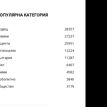
ОПУЛЯРНА КАТЕГОРИЯ
одещ
28357
овини
27237
кценти
25951
егионални
12224
ългария
11287
вят
6407
рими
4582
юбопитно
3840
бщество
3179