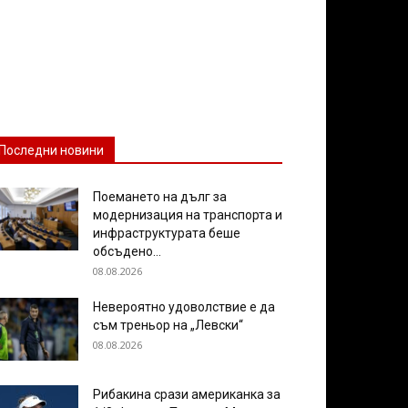
Последни новини
Поемането на дълг за
модернизация на транспорта и
инфраструктурата беше
обсъдено...
08.08.2026
Невероятно удоволствие е да
съм треньор на „Левски“
08.08.2026
Рибакина срази американка за