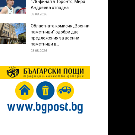
1/8-финал в Торонто, Мира
Андреева отпадна
08.08.2026
Областната комисия „Военни
паметници“ одобри две
предложения за военни
паметници в...
08.08.2026