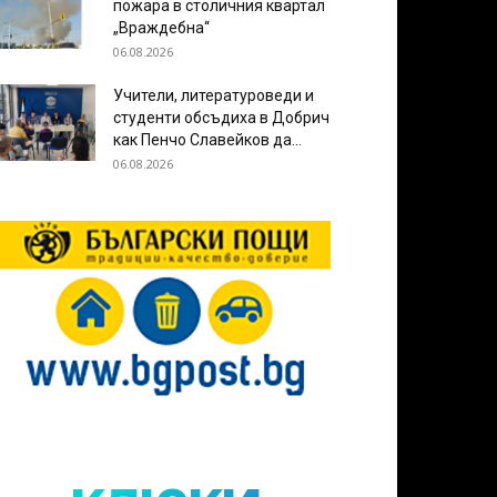
пожара в столичния квартал
„Враждебна“
06.08.2026
Учители, литературоведи и
студенти обсъдиха в Добрич
как Пенчо Славейков да...
06.08.2026