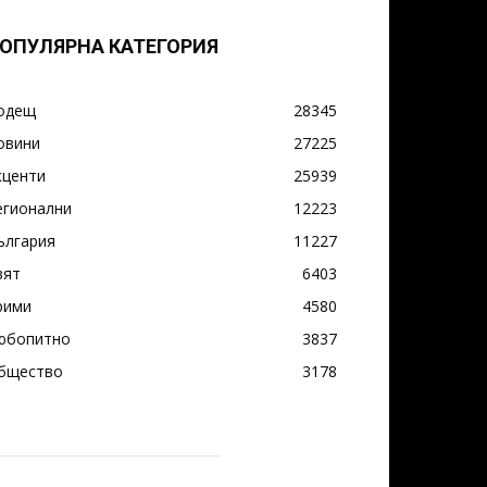
ОПУЛЯРНА КАТЕГОРИЯ
одещ
28345
овини
27225
кценти
25939
егионални
12223
ългария
11227
вят
6403
рими
4580
юбопитно
3837
бщество
3178