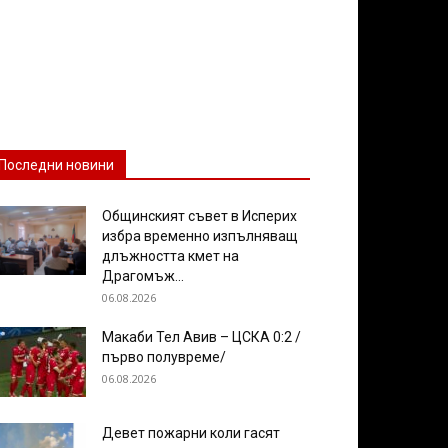
Последни новини
Общинският съвет в Исперих
избра временно изпълняващ
длъжността кмет на
Драгомъж...
06.08.2026
Макаби Тел Авив – ЦСКА 0:2 /
първо полувреме/
06.08.2026
Девет пожарни коли гасят