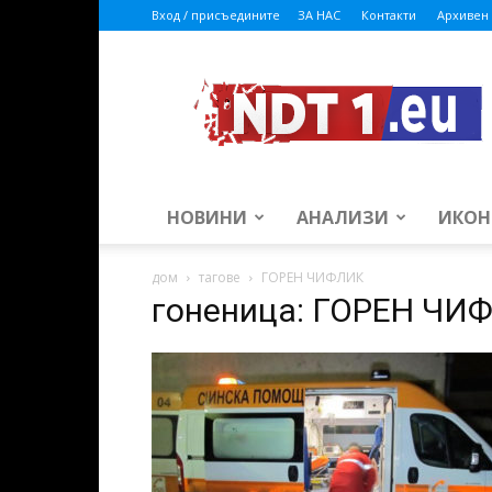
Вход / присъедините
ЗА НАС
Контакти
Архивен 
ndt1.eu
НОВИНИ
АНАЛИЗИ
ИКОН
дом
тагове
ГОРЕН ЧИФЛИК
гоненица: ГОРЕН ЧИ