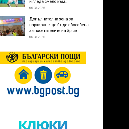
и гледа смело към...
06.08.2026
Допълнителна зона за
паркиране ще бъде обособена
за посетителите на Spice...
06.08.2026
клюки