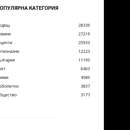
ОПУЛЯРНА КАТЕГОРИЯ
одещ
28339
овини
27219
кценти
25933
егионални
12223
ългария
11195
вят
6403
рими
4580
юбопитно
3837
бщество
3177