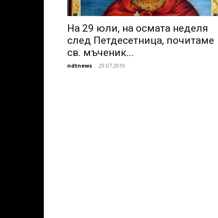
На 29 юли, на осмата неделя
след Петдесетница, почитаме
св. мъченик...
ndtnews
-
29.07.2019