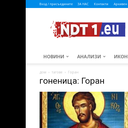
Вход / присъедините
ЗА НАС
Контакти
Архивен 
ndt1.eu
НОВИНИ
АНАЛИЗИ
ИКОН
дом
тагове
Горан
гоненица: Горан