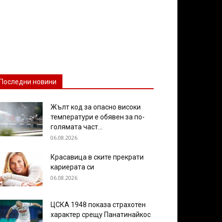
Последни новини
Жълт код за опасно високи
температури е обявен за по-
голямата част...
06.08.2026
Красавица в ските прекрати
кариерата си
06.08.2026
ЦСКА 1948 показа страхотен
характер срещу Панатинайкос