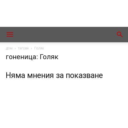
дом
тагове
Голяк
гоненица: Голяк
Няма мнения за показване