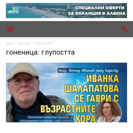
дом
тагове
глупостта
гоненица: глупостта