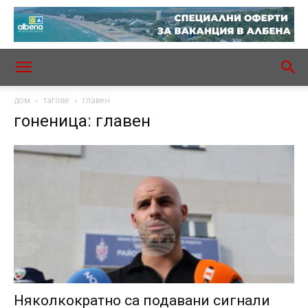
дом
тагове
главен
гоненица: главен
Няколкократно са подавани сигнали