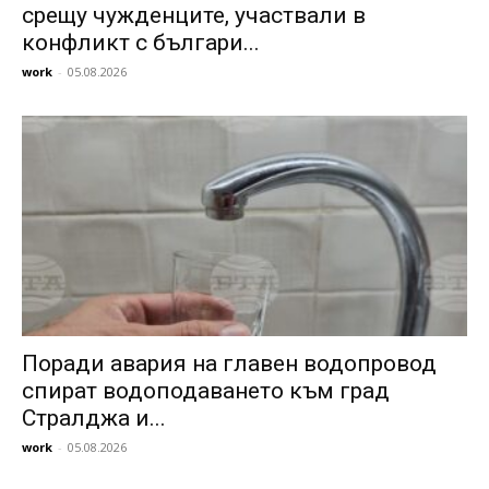
срещу чужденците, участвали в
конфликт с българи...
work
-
05.08.2026
Поради авария на главен водопровод
спират водоподаването към град
Стралджа и...
work
-
05.08.2026