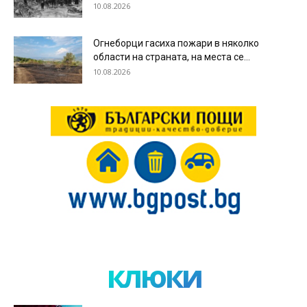
10.08.2026
Огнеборци гасиха пожари в няколко
области на страната, на места се...
10.08.2026
клюки