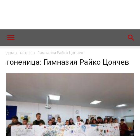
дом
тагове
Гимназия Райко Цончев
гоненица: Гимназия Райко Цончев