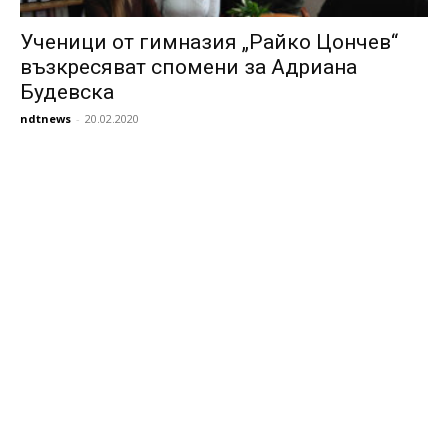
Ученици от гимназия „Райко Цончев“
възкресяват спомени за Адриана
Будевска
ndtnews
-
20.02.2020