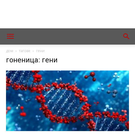
дом
тагове
гени
гоненица: гени