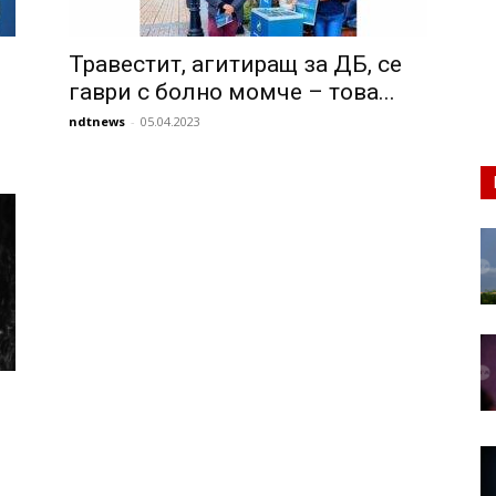
Травестит, агитиращ за ДБ, се
гаври с болно момче – това...
ndtnews
-
05.04.2023