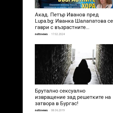
Акад. Петър Иванов пред
Lupa.bg: Иванка Шалапатова се
гаври с възрастните...
ndtnews
-
17.02.2024
Брутално сексуално
извращение зад решетките на
затвора в Бургас!
ndtnews
-
08.06.2019