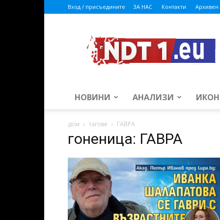
Вход / присъедините
ЗА НАС
Контакти
Архивен 
ndt1.eu
НОВИНИ
АНАЛИЗИ
ИКОН
дом
тагове
ГАВРА
гоненица: ГАВРА