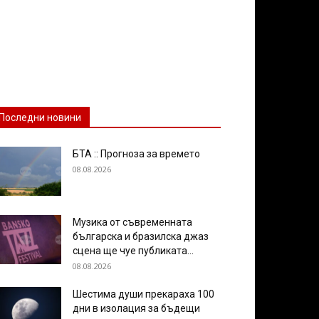
Последни новини
БТА :: Прогноза за времето
08.08.2026
Музика от съвременната
българска и бразилска джаз
сцена ще чуе публиката...
08.08.2026
Шестима души прекараха 100
дни в изолация за бъдещи