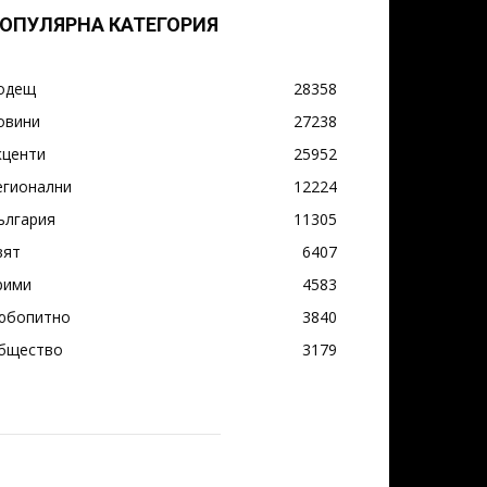
ОПУЛЯРНА КАТЕГОРИЯ
одещ
28358
овини
27238
кценти
25952
егионални
12224
ългария
11305
вят
6407
рими
4583
юбопитно
3840
бщество
3179