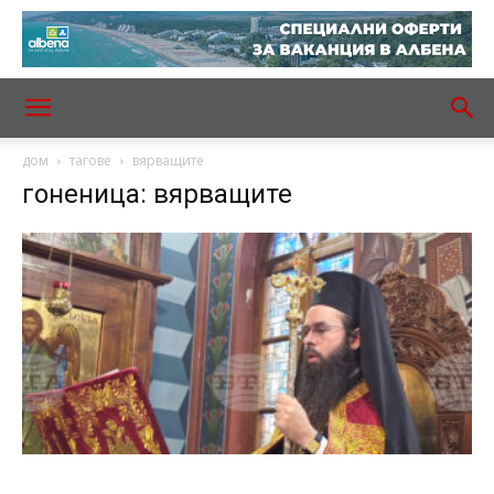
дом
тагове
вярващите
гоненица: вярващите