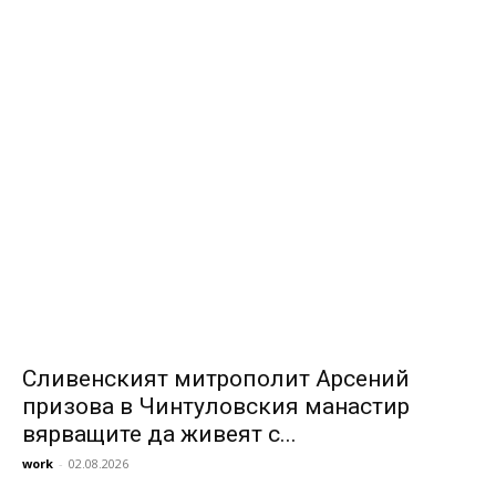
Сливенският митрополит Арсений
призова в Чинтуловския манастир
вярващите да живеят с...
work
-
02.08.2026