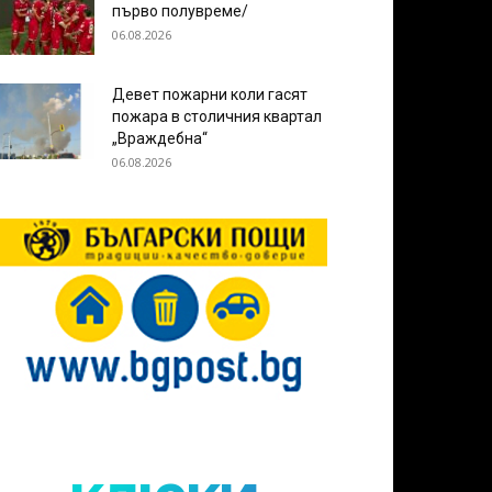
първо полувреме/
06.08.2026
Девет пожарни коли гасят
пожара в столичния квартал
„Враждебна“
06.08.2026