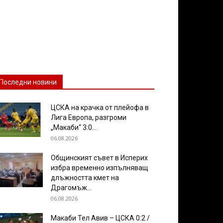
Последни новини
ЦСКА на крачка от плейофа в
Лига Европа, разгроми
„Макаби“ 3:0...
06.08.2026
Общинският съвет в Исперих
избра временно изпълняващ
длъжността кмет на
Драгомъж...
06.08.2026
Макаби Тел Авив – ЦСКА 0:2 /