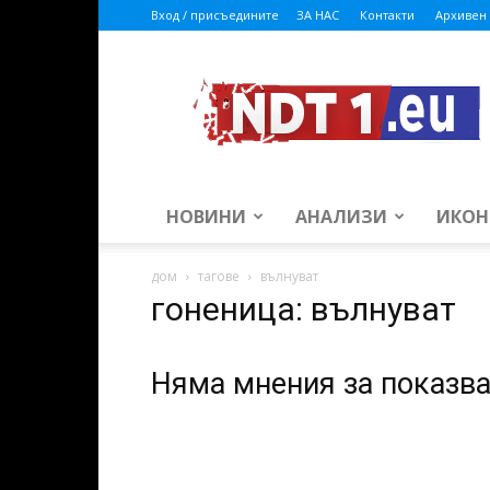
Вход / присъедините
ЗА НАС
Контакти
Архивен 
ndt1.eu
НОВИНИ
АНАЛИЗИ
ИКОН
дом
тагове
вълнуват
гоненица: вълнуват
Няма мнения за показв