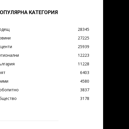
ОПУЛЯРНА КАТЕГОРИЯ
одещ
28345
овини
27225
кценти
25939
егионални
12223
ългария
11228
вят
6403
рими
4580
юбопитно
3837
бщество
3178