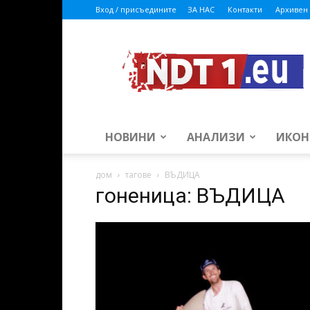
Вход / присъедините
ЗА НАС
Контакти
Архивен 
ndt1.eu
НОВИНИ
АНАЛИЗИ
ИКОН
дом
тагове
ВЪДИЦА
гоненица: ВЪДИЦА