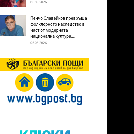
06.08.2026
Пенчо Славейков превръща
фолклорното наследство в
част от модерната
национална култура,...
06.08.2026
клюки