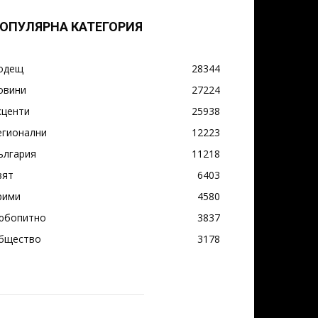
ОПУЛЯРНА КАТЕГОРИЯ
одещ
28344
овини
27224
кценти
25938
егионални
12223
ългария
11218
вят
6403
рими
4580
юбопитно
3837
бщество
3178