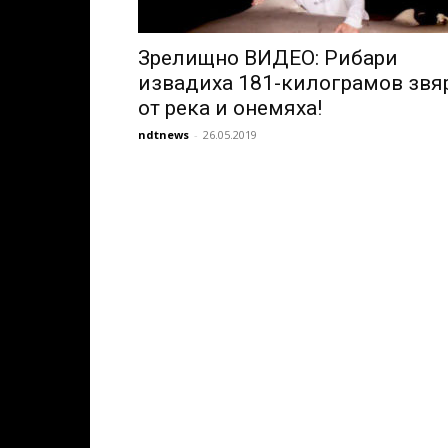
Зрелищно ВИДЕО: Рибари
извадиха 181-килограмов звя
от река и онемяха!
ndtnews
-
26.05.2019