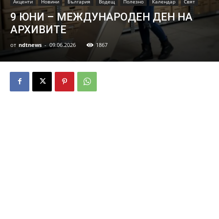
Акценти
Новини
България
Водещ
Полезно
Календар
Свят
9 ЮНИ – МЕЖДУНАРОДЕН ДЕН НА
АРХИВИТЕ
от
ndtnews
-
09.06.2026
1867