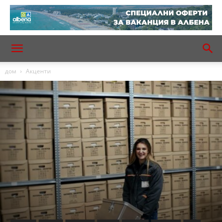
дом
Акценти