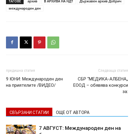
ТАГОВЕ
архив
В АРХИВА НА НДТ
Държавен архив Добрич
международен ден
предишна статия
Следваща статия
9 ЮНИ: Международен ден
СБР “МЕДИКА-АЛБЕНА„
на приятелите /ВИДЕО/
ЕООД – обявява конкурси
за:
СВЪРЗАНИ СТАТИИ
ОЩЕ ОТ АВТОРА
7 АВГУСТ: Международен ден на