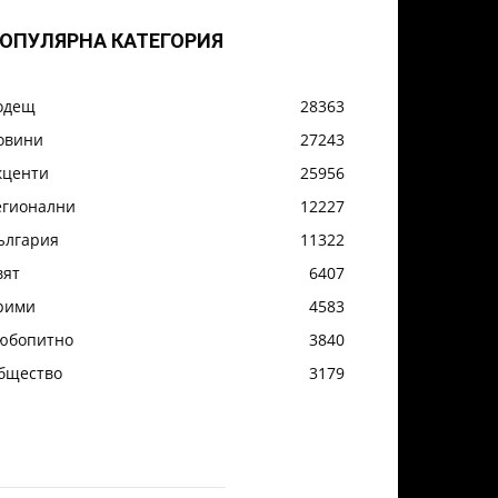
ОПУЛЯРНА КАТЕГОРИЯ
одещ
28363
овини
27243
кценти
25956
егионални
12227
ългария
11322
вят
6407
рими
4583
юбопитно
3840
бщество
3179