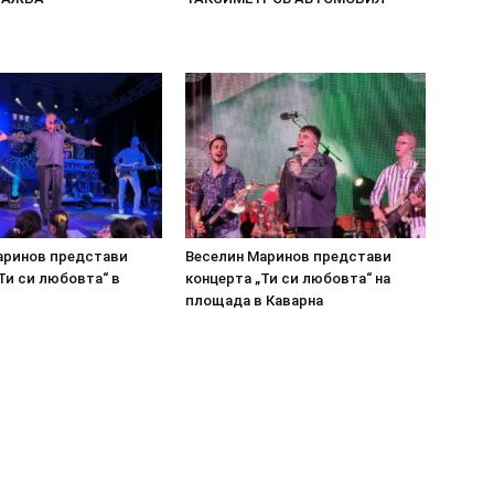
аринов представи
Веселин Маринов представи
Ти си любовта“ в
концерта „Ти си любовта“ на
площада в Каварна