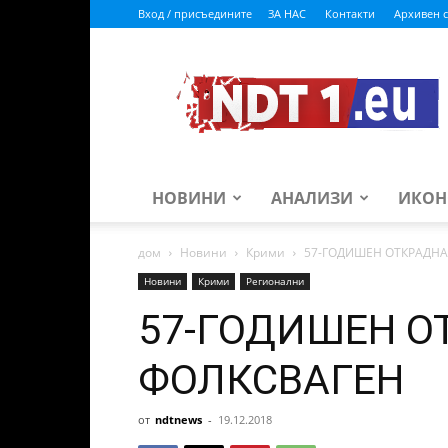
Вход / присъедините
ЗА НАС
Контакти
Архивен с
ndt1.eu
НОВИНИ
АНАЛИЗИ
ИКОН
дом
Новини
Крими
57-ГОДИШЕН ОТКРАДНА
Новини
Крими
Регионални
57-ГОДИШЕН О
ФОЛКСВАГЕН
от
ndtnews
-
19.12.2018