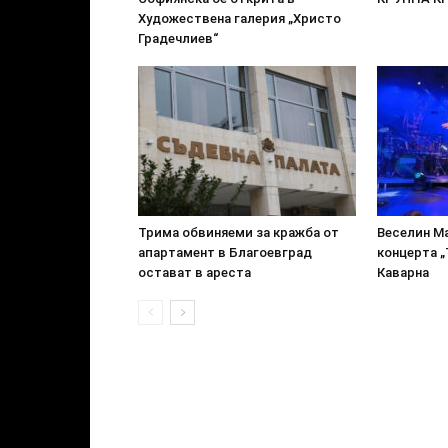
Художествена галерия „Христо
Градечлиев“
Трима обвиняеми за кражба от
Веселин М
апартамент в Благоевград
концерта „
остават в ареста
Каварна