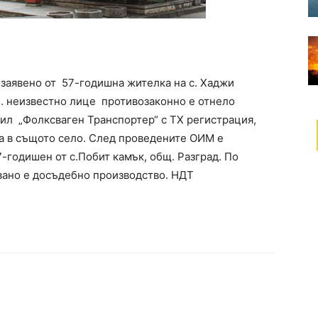
 е заявено от 57-годишна жителка на с. Хаджи
 ч. неизвестно лице противозаконно e отнело
ил „Фолксваген Транспортер“ с ТХ регистрация,
а в същото село. След проведените ОИМ е
-годишен от с.Побит камък, общ. Разград. По
вано е досъдебно производство. НДТ